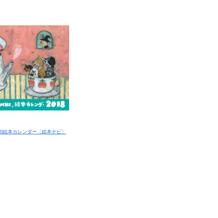
口智則絵本カレンダー〔絵本ナビ〕