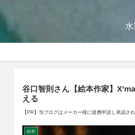
水
谷口智則さん【絵本作家】X’m
える
【PR】当ブログはメーカー様に提携申請し承認さ
絵本